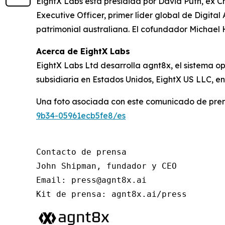
EightX Labs está presidida por David Puth, ex 
Executive Officer, primer líder global de Digit
patrimonial australiana. El cofundador Michael 
Acerca de EightX Labs
EightX Labs Ltd desarrolla agnt8x, el sistema o
subsidiaria en Estados Unidos, EightX US LLC, en
Una foto asociada con este comunicado de pren
9b34-05961ecb5fe8/es
Contacto de prensa

John Shipman, fundador y CEO

Email: press@agnt8x.ai

Kit de prensa: agnt8x.ai/press