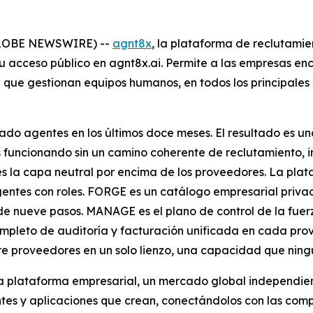
GLOBE NEWSWIRE) --
agnt8x
, la plataforma de reclutamie
u acceso público en agnt8x.ai. Permite a las empresas enco
que gestionan equipos humanos, en todos los principales
nzado agentes en los últimos doce meses. El resultado es 
funcionando sin un camino coherente de reclutamiento, inc
 la capa neutral por encima de los proveedores. La plata
entes con roles. FORGE es un catálogo empresarial privad
e nueve pasos. MANAGE es el plano de control de la fuerz
completo de auditoría y facturación unificada en cada pr
proveedores en un solo lienzo, una capacidad que ning
la plataforma empresarial, un mercado global independie
ntes y aplicaciones que crean, conectándolos con las com