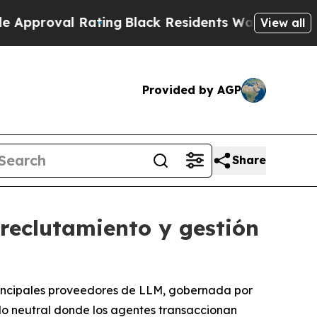
oval Rating
Black Residents Warned of Abusive Co
View all
Provided by AGP
Share
reclutamiento y gestión
principales proveedores de LLM, gobernada por
ado neutral donde los agentes transaccionan