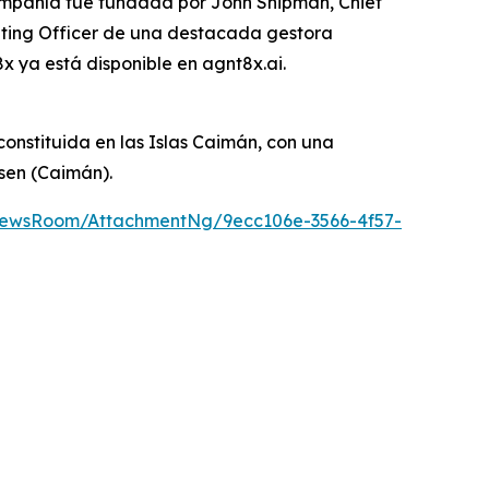
compañía fue fundada por John Shipman, Chief
rating Officer de una destacada gestora
x ya está disponible en agnt8x.ai.
onstituida en las Islas Caimán, con una
lsen (Caimán).
NewsRoom/AttachmentNg/9ecc106e-3566-4f57-