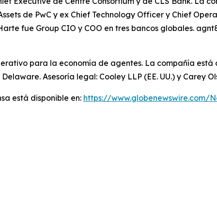
Chief Executive de Centre Consortium y de CLS Bank. La 
al Assets de PwC y ex Chief Technology Officer y Chief Ope
Harte fue Group CIO y COO en tres bancos globales. agnt8
perativo para la economía de agentes. La compañía está c
 Delaware. Asesoría legal: Cooley LLP (EE. UU.) y Carey O
sa está disponible en:
https://www.globenewswire.com/