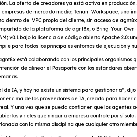
ón. La oferta de creadores ya está activa en producción.
s y empresas de mercado medio; Tenant Workspace, una im
dentro del VPC propio del cliente, sin acceso de agnt8x a
mpartido de la plataforma de agnt8x, o Bring-Your-Own-Ke
M) v0.1 bajo la licencia de código abierto Apache 2.0: una
pile para todos los principales entornos de ejecución y 
 agnt8x está colaborando con los principales organismos
 intención de alinear el Pasaporte con los estándares abi
semanas.
 de IA, y hoy no existe un sistema para gestionarla”, di
or encima de los proveedores de IA, creada para hacer cr
eal. Y una vez que se pueda confiar en que los agentes act
abiertos y rieles que ninguna empresa controle por sí sol
ionada con la misma disciplina que cualquier otro miembr