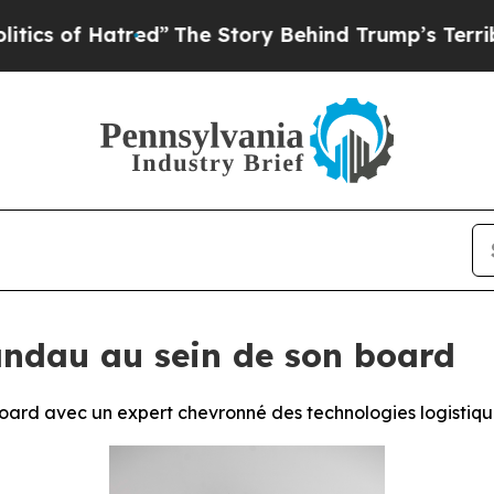
of Hatred”
The Story Behind Trump’s Terrible App
ndau au sein de son board
oard avec un expert chevronné des technologies logistiqu