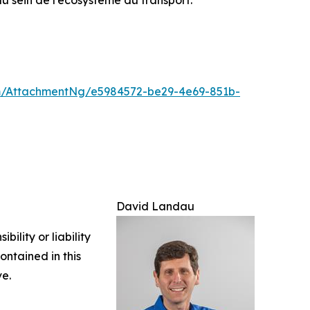
 au sein de l’écosystème du transport.
/AttachmentNg/e5984572-be29-4e69-851b-
David Landau
ility or liability
ontained in this
ve.