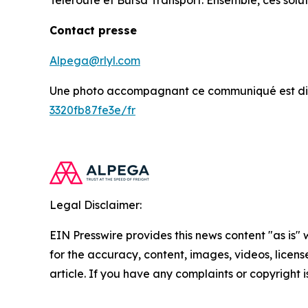
Teleroute et Bursa Transport. Ensemble, ces solutio
Contact presse
Alpega@rlyl.com
Une photo accompagnant ce communiqué est dis
3320fb87fe3e/fr
Legal Disclaimer:
EIN Presswire provides this news content "as is" w
for the accuracy, content, images, videos, licenses
article. If you have any complaints or copyright i