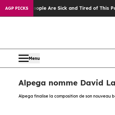
Win: “People Are Sick and Tired of This Politics 
AGP PICKS
Menu
Alpega nomme David La
Alpega finalise la composition de son nouveau b