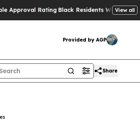
roval Rating
Black Residents Warned of Abusive 
View all
Provided by AGP
Share
es