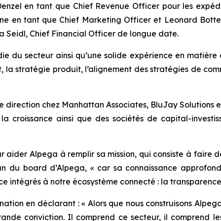
nzel en tant que Chief Revenue Officer pour les expédi
ne en tant que Chief Marketing Officer et Leonard Bottelb
Seidl, Chief Financial Officer de longue date.
 du secteur ainsi qu’une solide expérience en matière 
, la stratégie produit, l’alignement des stratégies de co
de direction chez Manhattan Associates, BluJay Solutions 
r la croissance ainsi que des sociétés de capital-investi
ur aider Alpega à remplir sa mission, qui consiste à faire 
n du board d’Alpega, « car sa connaissance approfondi
nce intégrés à notre écosystème connecté : la transparence, l
ation en déclarant : « Alors que nous construisons Alpega
ande conviction. Il comprend ce secteur, il comprend les