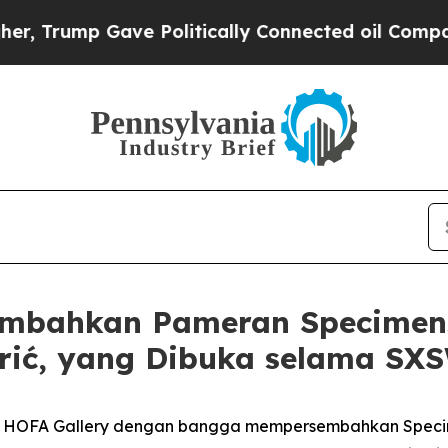
 Trump Gave Politically Connected oil Companies
mbahkan Pameran Specimens 
rić, yang Dibuka selama SX
- HOFA Gallery dengan bangga mempersembahkan
Speci