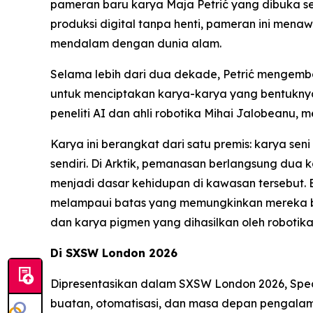
pameran baru karya Maja Petrić yang dibuka s
produksi digital tanpa henti, pameran ini men
mendalam dengan dunia alam.
Selama lebih dari dua dekade, Petrić mengemba
untuk menciptakan karya-karya yang bentuknya 
peneliti AI dan ahli robotika Mihai Jalobeanu,
Karya ini berangkat dari satu premis: karya s
sendiri. Di Arktik, pemanasan berlangsung dua 
menjadi dasar kehidupan di kawasan tersebut. 
melampaui batas yang memungkinkan mereka bert
dan karya pigmen yang dihasilkan oleh robotika
Di SXSW London 2026
Dipresentasikan dalam SXSW London 2026,
Spec
buatan, otomatisasi, dan masa depan pengalam