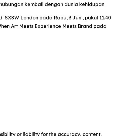
erhubungan kembali dengan dunia kehidupan.
di SXSW London pada Rabu, 3 Juni, pukul 11.40
 When Art Meets Experience Meets Brand
pada
ility or liability for the accuracy, content,