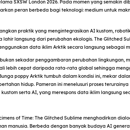
elama SXSW London 2026. Pada momen yang semakin dibe
awarkan peran berbeda bagi teknologi: medium untuk mak
ngkan praktik yang mengintegrasikan AI kustom, robotik
lahir langsung dari perubahan ekologis. The Glitched S
 menggunakan data iklim Arktik secara langsung sebagai 
eni bukan sekadar penggambaran perubahan lingkungan, me
kali lebih cepat daripada rata-rata global sehingga me
Bunga poppy Arktik tumbuh dalam kondisi ini, mekar dal
ahan hidup. Pameran ini menelusuri proses terurainya k
 kustom serta AI, yang merespons data iklim langsung sec
imens of Time: The Glitched Sublime
menghadirkan dialog
an manusia. Berbeda dengan banyak budaya AI generati