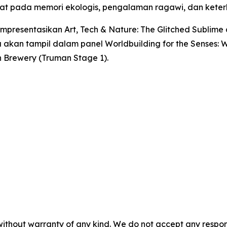
usat pada memori ekologis, pengalaman ragawi, dan ket
empresentasikan
Art, Tech & Nature: The Glitched Sublime
uga akan tampil dalam panel
Worldbuilding for the Senses:
an Brewery (Truman Stage 1).
without warranty of any kind. We do not accept any responsib