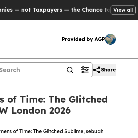
 — not Taxpayers — the Chance to Cash in on Pub
View all
Provided by AGP
Share
of Time: The Glitched
SW London 2026
mens of Time: The Glitched Sublime
, sebuah