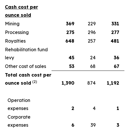
Cash cost per
ounce sold
Mining
369
229
331
Processing
275
296
277
Royalties
648
257
481
Rehabilitation fund
levy
45
24
36
Other cost of sales
53
68
67
Total cash cost per
(2)
ounce sold
1,390
874
1,192
Operation
expenses
2
4
1
Corporate
expenses
6
39
3