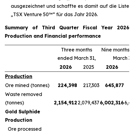
ausgezeichnet und schaffte es damit auf die Liste
„TSX Venture 50™“ für das Jahr 2026.
Summary of Third Quarter Fiscal Year 2026
Production and Financial performance
Three months
Nine months 
ended March 31,
March 31
2026
2025
2026
2
Production
Ore mined (tonnes)
224,398
217,303
645,877
5
Waste removed
(tonnes)
2,154,912
2,079,437
6,002,316
6,4
Gold Sulphide
Production
Ore processed