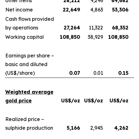
other items
28,212
9,296
69,682
Net income
22,649
4,863
53,306
Cash flows provided
by operations
27,264
11,322
68,352
Working capital
108,850
38,929
108,850
Earnings per share –
basic and diluted
(US$/share)
0.07
0.01
0.15
Weighted average
gold price
US$/oz
US$/oz
US$/oz
U
Realized price –
sulphide production
5,166
2,945
4,262