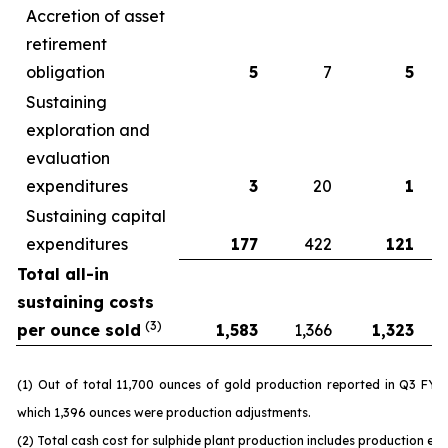
Accretion of asset
retirement
obligation
5
7
5
Sustaining
exploration and
evaluation
expenditures
3
20
1
Sustaining capital
expenditures
177
422
121
Total all-in
sustaining costs
(3)
per ounce sold
1,583
1,366
1,323
(1) Out of total 11,700 ounces of gold production reported in Q3 FY 
which 1,396 ounces were production adjustments.
(2) Total cash cost for sulphide plant production includes production ex